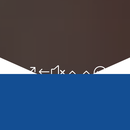
&#x22;
Apiteam
»
Épargne Salariale Nantes
»
Les
Plans d’Épargne Salariale
»
Le Plan d’Épargne
Entreprise