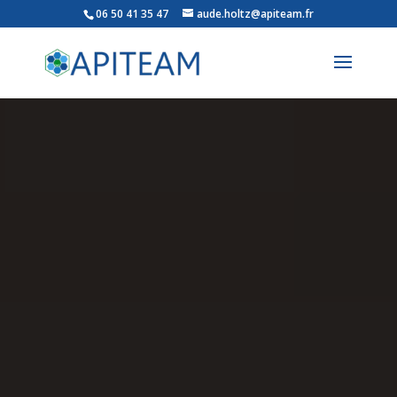
06 50 41 35 47
aude.holtz@apiteam.fr